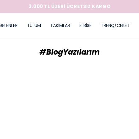
3.000 TL ÜZERİ ÜCRETSİZ KARGO
GELENLER
TULUM
TAKIMLAR
ELBİSE
TRENÇ/CEKET
#BlogYazılarım