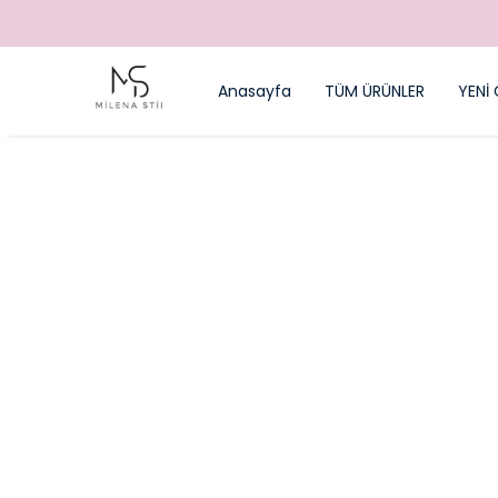
Anasayfa
TÜM ÜRÜNLER
YENİ 