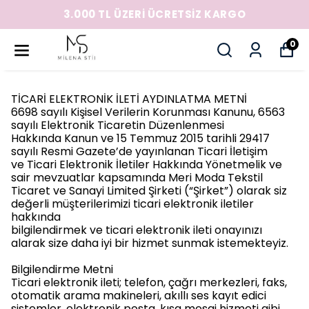
3.000 TL ÜZERİ ÜCRETSİZ KARGO
0
TİCARİ ELEKTRONİK İLETİ AYDINLATMA METNİ
6698 sayılı Kişisel Verilerin Korunması Kanunu, 6563
sayılı Elektronik Ticaretin Düzenlenmesi
Hakkında Kanun ve 15 Temmuz 2015 tarihli 29417
sayılı Resmi Gazete’de yayınlanan Ticari İletişim
ve Ticari Elektronik İletiler Hakkında Yönetmelik ve
sair mevzuatlar kapsamında Meri Moda Tekstil
Ticaret ve Sanayi Limited Şirketi (“Şirket”) olarak siz
değerli müşterilerimizi ticari elektronik iletiler
hakkında
bilgilendirmek ve ticari elektronik ileti onayınızı
alarak size daha iyi bir hizmet sunmak istemekteyiz.
Bilgilendirme Metni
Ticari elektronik ileti; telefon, çağrı merkezleri, faks,
otomatik arama makineleri, akıllı ses kayıt edici
sistemler, elektronik posta, kısa mesaj hizmeti gibi