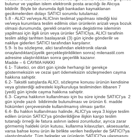
bulunur ve yapilan islem elektronik posta aracılığı ile Alıcıya
bildirilir. Böyle bir durumda ilgili bankadan kaynaklanan
gecikmelerden dolayı SATICI sorumlu tutulamaz.
5.8 - ALICI ve/veya ALICInin teslimat yapılması istediği kisi
ve/veya kurumlara teslim edilmis olan ürünlerin arizali veya bozuk
olmasi durumunda, gerekli onarim veya degistirme isleminin
yapilmasi için ilgili ürün veya ürünler SATICIya, ALICI tarafinin
teslim aldigi tarihten baslayarak (3) gün içinde gönderilir ve
nakliye giderleri SATICI tarafından karşılanır.
5.9- Is bu sözleşme, alici tarafından elektronik olarak
onaylandıktan(üyelik gerçekleştirildikten sonra) milenastil.com
adresine ulaştırıldıktan sonra geçerlilik kazanır.
Madde – 6 CAYMA HAKKI
6.1- Tüketici, on dört gün içinde herhangi bir gerekçe
göstermeksizin ve cezai şart ödemeksizin sözleşmeden cayma
hakkına sahiptir.
6.2- Taksitli satışlarda ALICI, sözleşme konusu ürünün kendisine
veya gösterdiği adresteki kişi/kuruluşa tesliminden itibaren 7
(yedi) gün içinde cayma hakkına sahiptir.
6.3- Cayma hakkının kullanılması için bu süre içinde SATICI'ya 2
gün içinde yazılı bildirimde bulunulması ve ürünün 6. madde
hükümleri çerçevesinde kullanılmamış olması şarttır.
6.4- Bu hakkın kullanılması halinde, ALICI'ya veya 3.kişiye teslim
edilen ürünün SATICI'ya gönderildiğine ilişkin kargo teslim
tutanağı örneği ile fatura aslının iadesi zorunludur, ayrıca zarar
görmemiş haldeki ürün kutusu, kullanma kılavuzları, aksesuarlar,
varsa bahse konu ürün ile birlikte verilen hediyeler de SATICI?ya
ulaştırılmalıdır. Tüm belgeler ve ürünlerin SATICI?ya ulaşmasını