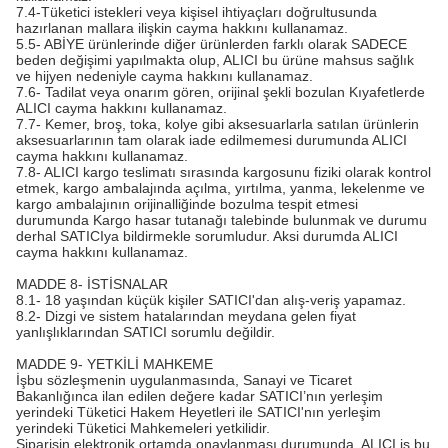
7.4-Tüketici istekleri veya kişisel ihtiyaçları doğrultusunda
hazırlanan mallara ilişkin cayma hakkını kullanamaz.
5.5- ABİYE ürünlerinde diğer ürünlerden farklı olarak SADECE
beden değişimi yapılmakta olup, ALICI bu ürüne mahsus sağlık
ve hijyen nedeniyle cayma hakkını kullanamaz.
7.6- Tadilat veya onarım gören, orijinal şekli bozulan Kıyafetlerde
ALICI cayma hakkını kullanamaz.
7.7- Kemer, broş, toka, kolye gibi aksesuarlarla satılan ürünlerin
aksesuarlarının tam olarak iade edilmemesi durumunda ALICI
cayma hakkını kullanamaz.
7.8- ALICI kargo teslimatı sırasında kargosunu fiziki olarak kontrol
etmek, kargo ambalajında açılma, yırtılma, yanma, lekelenme ve
kargo ambalajının orijinalliğinde bozulma tespit etmesi
durumunda Kargo hasar tutanağı talebinde bulunmak ve durumu
derhal SATICIya bildirmekle sorumludur. Aksi durumda ALICI
cayma hakkını kullanamaz.
MADDE 8- İSTİSNALAR
8.1- 18 yaşından küçük kişiler SATICI'dan alış-veriş yapamaz.
8.2- Dizgi ve sistem hatalarından meydana gelen fiyat
yanlışlıklarından SATICI sorumlu değildir.
MADDE 9- YETKİLİ MAHKEME
İşbu sözleşmenin uygulanmasında, Sanayi ve Ticaret
Bakanlığınca ilan edilen değere kadar SATICI’nın yerleşim
yerindeki Tüketici Hakem Heyetleri ile SATICI'nın yerleşim
yerindeki Tüketici Mahkemeleri yetkilidir.
Siparişin elektronik ortamda onaylanması durumunda, ALICI is bu