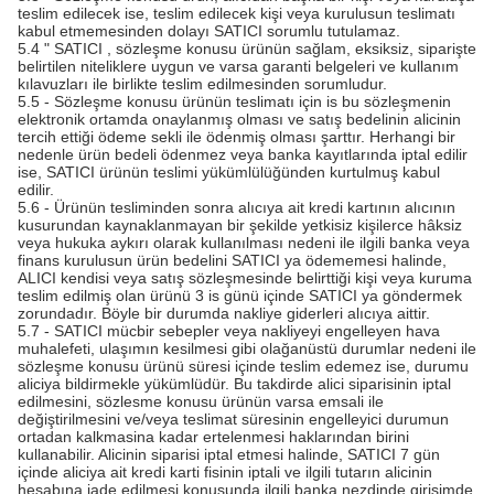
teslim edilecek ise, teslim edilecek kişi veya kurulusun teslimatı
kabul etmemesinden dolayı SATICI sorumlu tutulamaz.
5.4 " SATICI , sözleşme konusu ürünün sağlam, eksiksiz, siparişte
belirtilen niteliklere uygun ve varsa garanti belgeleri ve kullanım
kılavuzları ile birlikte teslim edilmesinden sorumludur.
5.5 - Sözleşme konusu ürünün teslimatı için is bu sözleşmenin
elektronik ortamda onaylanmış olması ve satış bedelinin alicinin
tercih ettiği ödeme sekli ile ödenmiş olması şarttır. Herhangi bir
nedenle ürün bedeli ödenmez veya banka kayıtlarında iptal edilir
ise, SATICI ürünün teslimi yükümlülüğünden kurtulmuş kabul
edilir.
5.6 - Ürünün tesliminden sonra alıcıya ait kredi kartının alıcının
kusurundan kaynaklanmayan bir şekilde yetkisiz kişilerce hâksiz
veya hukuka aykırı olarak kullanılması nedeni ile ilgili banka veya
finans kurulusun ürün bedelini SATICI ya ödememesi halinde,
ALICI kendisi veya satış sözleşmesinde belirttiği kişi veya kuruma
teslim edilmiş olan ürünü 3 is günü içinde SATICI ya göndermek
zorundadır. Böyle bir durumda nakliye giderleri alıcıya aittir.
5.7 - SATICI mücbir sebepler veya nakliyeyi engelleyen hava
muhalefeti, ulaşımın kesilmesi gibi olağanüstü durumlar nedeni ile
sözleşme konusu ürünü süresi içinde teslim edemez ise, durumu
aliciya bildirmekle yükümlüdür. Bu takdirde alici siparisinin iptal
edilmesini, sözlesme konusu ürünün varsa emsali ile
değiştirilmesini ve/veya teslimat süresinin engelleyici durumun
ortadan kalkmasina kadar ertelenmesi haklarından birini
kullanabilir. Alicinin siparisi iptal etmesi halinde, SATICI 7 gün
içinde aliciya ait kredi karti fisinin iptali ve ilgili tutarın alicinin
hesabına iade edilmesi konusunda ilgili banka nezdinde girişimde