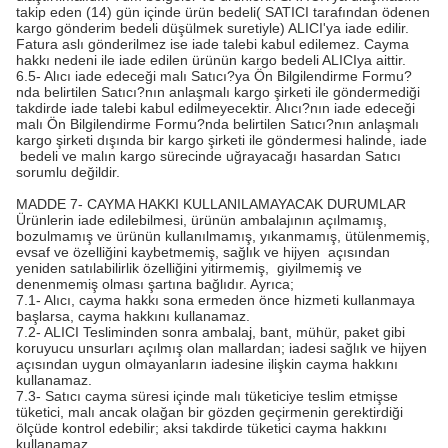
takip eden (14) gün içinde ürün bedeli( SATICI tarafından ödenen
kargo gönderim bedeli düşülmek suretiyle) ALICI'ya iade edilir.
Fatura aslı gönderilmez ise iade talebi kabul edilemez. Cayma
hakkı nedeni ile iade edilen ürünün kargo bedeli ALICIya aittir.
6.5- Alıcı iade edeceği malı Satıcı?ya Ön Bilgilendirme Formu?
nda belirtilen Satıcı?nın anlaşmalı kargo şirketi ile göndermediği
takdirde iade talebi kabul edilmeyecektir. Alıcı?nın iade edeceği
malı Ön Bilgilendirme Formu?nda belirtilen Satıcı?nın anlaşmalı
kargo şirketi dışında bir kargo şirketi ile göndermesi halinde, iade
bedeli ve malın kargo sürecinde uğrayacağı hasardan Satıcı
sorumlu değildir.
MADDE 7- CAYMA HAKKI KULLANILAMAYACAK DURUMLAR
Ürünlerin iade edilebilmesi, ürünün ambalajının açılmamış,
bozulmamış ve ürünün kullanılmamış, yıkanmamış, ütülenmemiş,
evsaf ve özelliğini kaybetmemiş, sağlık ve hijyen açısından
yeniden satılabilirlik özelliğini yitirmemiş, giyilmemiş ve
denenmemiş olması şartına bağlıdır. Ayrıca;
7.1- Alıcı, cayma hakkı sona ermeden önce hizmeti kullanmaya
başlarsa, cayma hakkını kullanamaz.
7.2- ALICI Tesliminden sonra ambalaj, bant, mühür, paket gibi
koruyucu unsurları açılmış olan mallardan; iadesi sağlık ve hijyen
açısından uygun olmayanların iadesine ilişkin cayma hakkını
kullanamaz.
7.3- Satıcı cayma süresi içinde malı tüketiciye teslim etmişse
tüketici, malı ancak olağan bir gözden geçirmenin gerektirdiği
ölçüde kontrol edebilir; aksi takdirde tüketici cayma hakkını
kullanamaz.