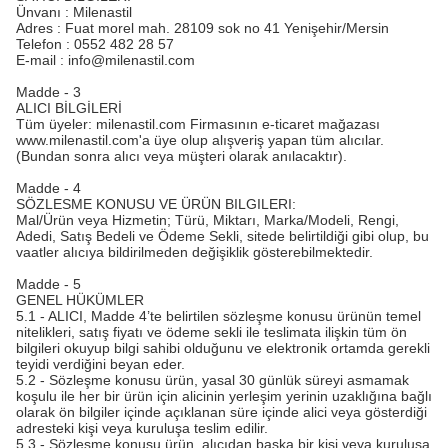
Ünvanı : Milenastil
Adres : Fuat morel mah. 28109 sok no 41 Yenişehir/Mersin
Telefon : 0552 482 28 57
E-mail :
info@milenastil.com
Madde - 3
ALICI BİLGİLERİ
Tüm üyeler: milenastil.com Firmasının e-ticaret mağazası
www.milenastil.com'a üye olup alışveriş yapan tüm alıcılar.
(Bundan sonra alıcı veya müşteri olarak anılacaktır).
Madde - 4
SÖZLESME KONUSU VE ÜRÜN BILGILERI:
Mal/Ürün veya Hizmetin; Türü, Miktarı, Marka/Modeli, Rengi,
Adedi, Satış Bedeli ve Ödeme Sekli, sitede belirtildiği gibi olup, bu
vaatler alıcıya bildirilmeden değişiklik gösterebilmektedir.
Madde - 5
GENEL HÜKÜMLER
5.1 - ALICI, Madde 4’te belirtilen sözleşme konusu ürünün temel
nitelikleri, satış fiyatı ve ödeme sekli ile teslimata ilişkin tüm ön
bilgileri okuyup bilgi sahibi olduğunu ve elektronik ortamda gerekli
teyidi verdiğini beyan eder.
5.2 - Sözleşme konusu ürün, yasal 30 günlük süreyi asmamak
koşulu ile her bir ürün için alicinin yerleşim yerinin uzaklığına bağlı
olarak ön bilgiler içinde açıklanan süre içinde alici veya gösterdiği
adresteki kişi veya kuruluşa teslim edilir.
5.3 - Sözleşme konusu ürün, alıcıdan başka bir kişi veya kuruluşa