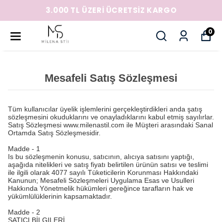
3.000 TL ÜZERİ ÜCRETSİZ KARGO
0
Mesafeli Satış Sözleşmesi
Tüm kullanıcılar üyelik işlemlerini gerçekleştirdikleri anda şatış
sözleşmesini okuduklarını ve onayladıklarını kabul etmiş sayılırlar.
Satış Sözleşmesi www.milenastil.com ile Müşteri arasındaki Sanal
Ortamda Satış Sözleşmesidir.
Madde - 1
Is bu sözleşmenin konusu, satıcının, alıcıya satısını yaptığı,
aşağıda nitelikleri ve satış fiyatı belirtilen ürünün satısı ve teslimi
ile ilgili olarak 4077 sayılı Tüketicilerin Korunması Hakkındaki
Kanunun; Mesafeli Sözleşmeleri Uygulama Esas ve Usulleri
Hakkında Yönetmelik hükümleri gereğince tarafların hak ve
yükümlülüklerinin kapsamaktadır.
Madde - 2
SATICI BİLGILERİ