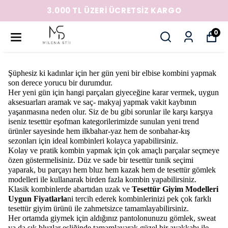
3.000 TL ÜZERİ ÜCRETSİZ KARGO
0
Şüphesiz ki kadınlar için her gün yeni bir elbise kombini yapmak
son derece yorucu bir durumdur.
Her yeni gün için hangi parçaları giyeceğine karar vermek, uygun
aksesuarları aramak ve saç- makyaj yapmak vakit kaybının
yaşanmasına neden olur. Siz de bu gibi sorunlar ile karşı karşıya
iseniz tesettür eşofman kategorilerimizde sunulan yeni trend
ürünler sayesinde hem ilkbahar-yaz hem de sonbahar-kış
sezonları için ideal kombinleri kolayca yapabilirsiniz.
Kolay ve pratik kombin yapmak için çok amaçlı parçalar seçmeye
özen göstermelisiniz. Düz ve sade bir tesettür tunik seçimi
yaparak, bu parçayı hem bluz hem kazak hem de tesettür gömlek
modelleri ile kullanarak birden fazla kombin yapabilirsiniz.
Klasik kombinlerde abartıdan uzak ve
Tesettür Giyim Modelleri
Uygun Fiyatlarla
ni tercih ederek kombinlerinizi pek çok farklı
tesettür giyim ürünü ile zahmetsizce tamamlayabilirsiniz.
Her ortamda giymek için aldığınız pantolonunuzu gömlek, sweat
ya da şık bluzlar eşliğinde tamamlayarak güzel bir ayakkabı ile