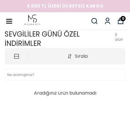
3.000 TL ÜZERİ ÜCRETSİZ KARGO
0
SEVGİLİLER GÜNÜ ÖZEL
0
ürün
İNDİRİMLER
Sırala
Aradığınız ürün bulunamadı