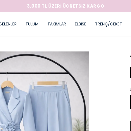
3.000 TL ÜZERİ ÜCRETSİZ KARGO
GELENLER
TULUM
TAKIMLAR
ELBİSE
TRENÇ/CEKET