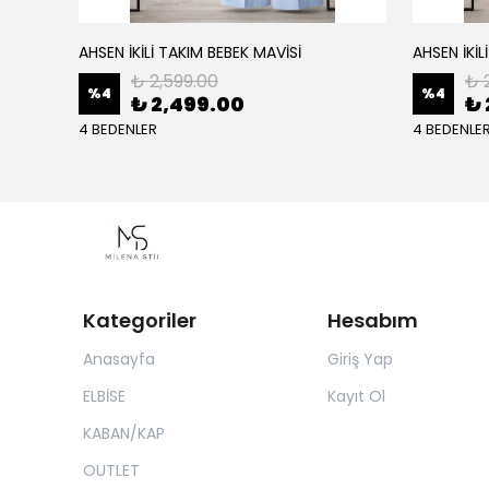
AHSEN İKİLİ TAKIM BEBEK MAVİSİ
AHSEN İKİL
₺ 2,599.00
₺ 
%
4
%
4
₺ 2,499.00
₺ 
4 BEDENLER
4 BEDENLE
Kategoriler
Hesabım
Anasayfa
Giriş Yap
ELBİSE
Kayıt Ol
KABAN/KAP
OUTLET