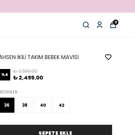
0
AHSEN İKİLİ TAKIM BEBEK MAVİSİ
₺ 2,599.00
%
4
₺ 2,499.00
BEDENLER
36
38
40
42
SEPETE EKLE