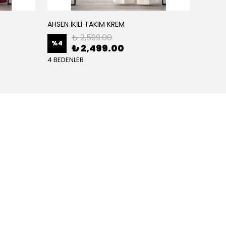
AHSEN İKİLİ TAKIM KREM
AHSEN İ
₺ 2,599.00
%
4
%
4
₺ 2,499.00
4 BEDENLER
4 BEDE