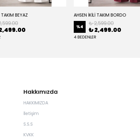
İ TAKIM BEYAZ
AHSEN İKİLİ TAKIM BORDO
2,599.00
₺ 2,599.00
%
4
2,499.00
₺ 2,499.00
R
4 BEDENLER
Hakkımızda
HAKKIMIZDA
İletişim
S.S.S
KVKK