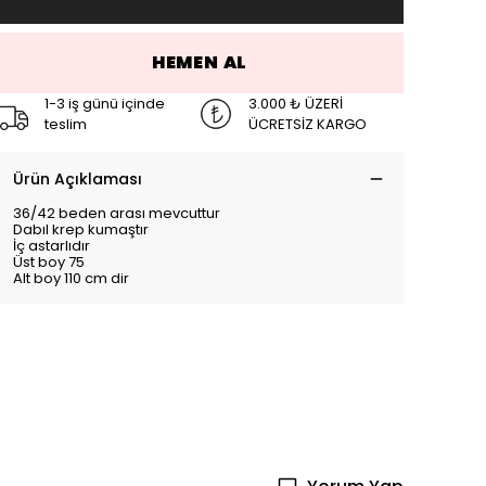
HEMEN AL
1-3 iş günü içinde
3.000 ₺ ÜZERİ
teslim
ÜCRETSİZ KARGO
Ürün Açıklaması
36/42 beden arası mevcuttur
Dabıl krep kumaştır
İç astarlıdır
Üst boy 75
Alt boy 110 cm dir