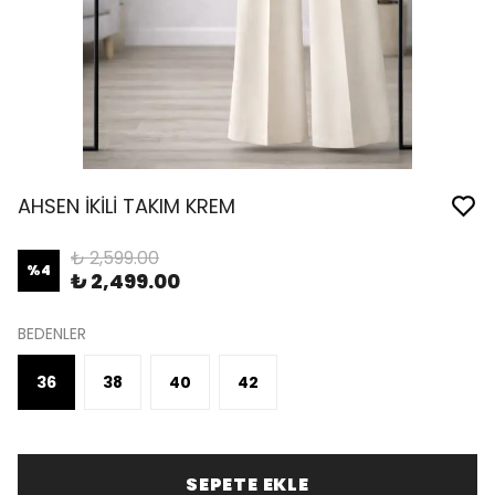
AHSEN İKİLİ TAKIM KREM
₺ 2,599.00
%
4
₺ 2,499.00
BEDENLER
36
38
40
42
SEPETE EKLE