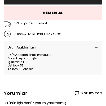
HEMEN AL
1-3 iş günü içinde teslim
3.000 ₺ ÜZERİ ÜCRETSİZ KARGO
Ürün Açıklaması
36/42 beden arası mevcuttur
Dabıl krep kumaştır
İç astarlıdır
Üst boy 75
Alt boy 110 cm dir
Yorumlar
Yorum Yap
Bu ürün için henüz yorum yapılmamış.