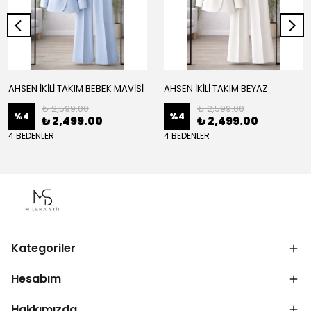
AHSEN İKİLİ TAKIM BEBEK MAVİSİ
AHSEN İKİLİ TAKIM BEYAZ
₺ 2,599.00
₺ 2,599.00
%
4
%
4
₺ 2,499.00
₺ 2,499.00
4 BEDENLER
4 BEDENLER
Kategoriler
Hesabım
Hakkımızda