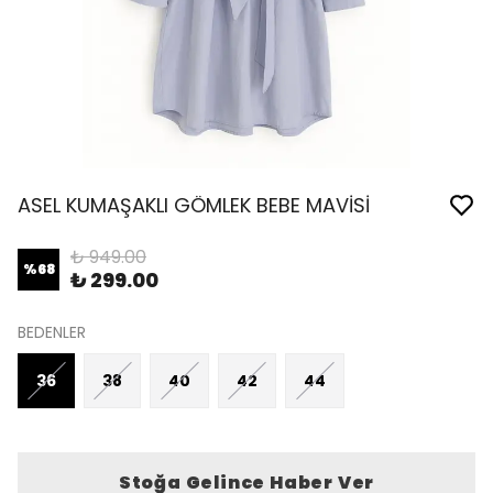
ASEL KUMAŞAKLI GÖMLEK BEBE MAVİSİ
₺ 949.00
%
68
₺ 299.00
BEDENLER
36
38
40
42
44
Stoğa Gelince Haber Ver