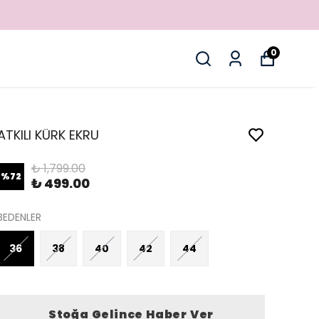
0
ATKILI KÜRK EKRU
₺ 1,799.00
%
72
₺ 499.00
BEDENLER
36
38
40
42
44
Stoğa Gelince Haber Ver