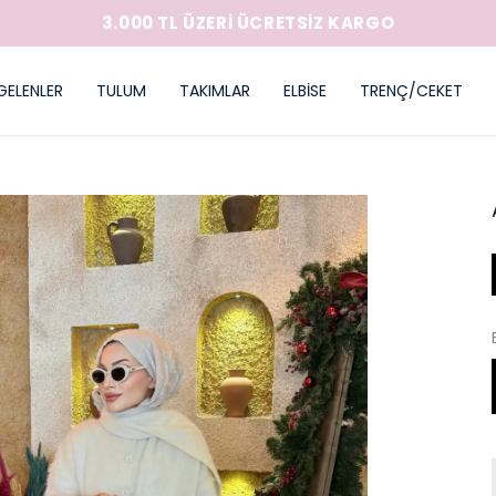
3.000 TL ÜZERİ ÜCRETSİZ KARGO
GELENLER
TULUM
TAKIMLAR
ELBİSE
TRENÇ/CEKET