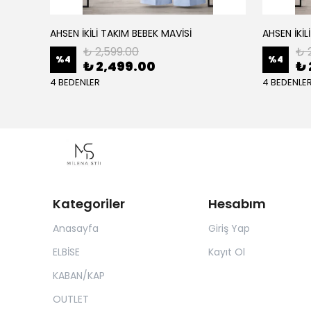
AHSEN İKİLİ TAKIM BEBEK MAVİSİ
AHSEN İKİL
₺ 2,599.00
₺ 
%
4
%
4
₺ 2,499.00
₺ 
4 BEDENLER
4 BEDENLE
Kategoriler
Hesabım
Anasayfa
Giriş Yap
ELBİSE
Kayıt Ol
KABAN/KAP
OUTLET