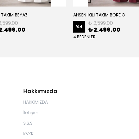
İ TAKIM BEYAZ
AHSEN İKİLİ TAKIM BORDO
2,599.00
₺ 2,599.00
%
4
2,499.00
₺ 2,499.00
R
4 BEDENLER
Hakkımızda
HAKKIMIZDA
İletişim
S.S.S
KVKK