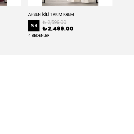
AHSEN İKİLİ TAKIM KREM
AHSEN İ
₺ 2,599.00
%
4
%
4
₺ 2,499.00
4 BEDENLER
4 BEDE