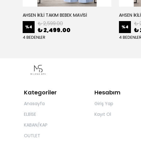
AHSEN İKİLİ TAKIM BEBEK MAVİSİ
AHSEN İKİL
₺ 2,599.00
₺ 
%
4
%
4
₺ 2,499.00
₺ 
4 BEDENLER
4 BEDENLE
Kategoriler
Hesabım
Anasayfa
Giriş Yap
ELBİSE
Kayıt Ol
KABAN/KAP
OUTLET