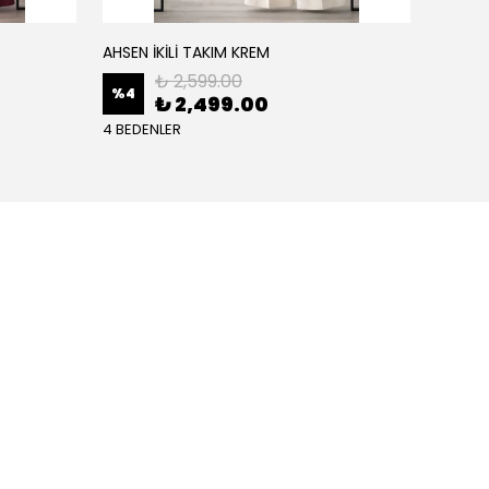
AHSEN İKİLİ TAKIM KREM
AHSEN İ
₺ 2,599.00
%
4
%
4
₺ 2,499.00
4 BEDENLER
4 BEDE