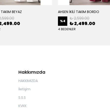
İ TAKIM BEYAZ
AHSEN İKİLİ TAKIM BORDO
2,599.00
₺ 2,599.00
%
4
2,499.00
₺ 2,499.00
R
4 BEDENLER
Hakkımızda
HAKKIMIZDA
İletişim
S.S.S
KVKK