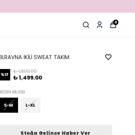
0
BLRAVNA İKİLİ SWEAT TAKIM
₺ 1,800.00
%
17
₺ 1,499.00
BEDEN BİLGİSİ
S-M
L-XL
Stoğa Gelince Haber Ver