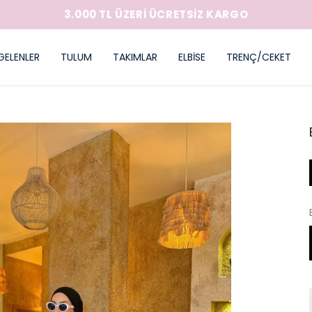
3.000 TL ÜZERİ ÜCRETSİZ KARGO
GELENLER
TULUM
TAKIMLAR
ELBİSE
TRENÇ/CEKET