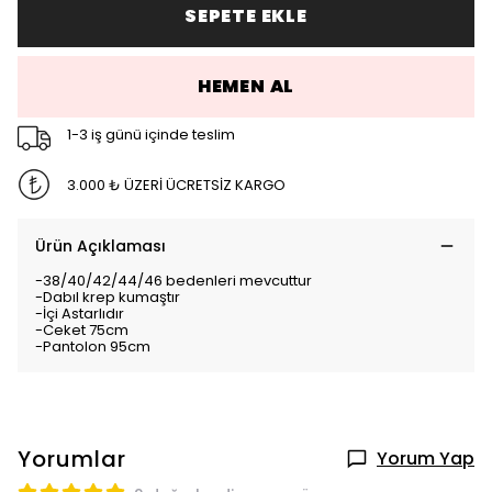
SEPETE EKLE
HEMEN AL
1-3 iş günü içinde teslim
3.000 ₺ ÜZERİ ÜCRETSİZ KARGO
Ürün Açıklaması
-38/40/42/44/46 bedenleri mevcuttur
-Dabıl krep kumaştır
-İçi Astarlıdır
-Ceket 75cm
-Pantolon 95cm
Yorumlar
Yorum Yap