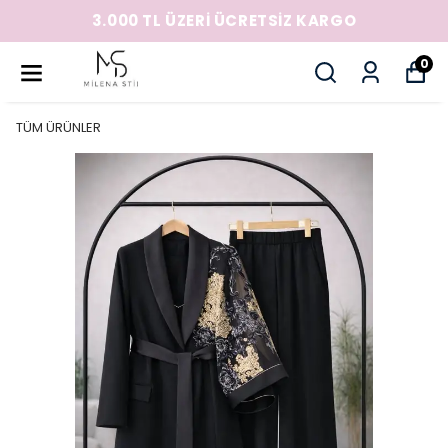
3.000 TL ÜZERİ ÜCRETSİZ KARGO
0
TÜM ÜRÜNLER