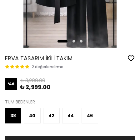
ERVA TASARIM İKİLİ TAKIM
2 değerlendirme
₺ 3,200.00
%
6
₺ 2,999.00
TÜM BEDENLER
38
40
42
44
46