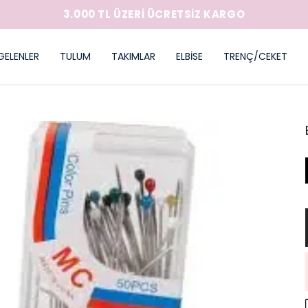
3.000 TL ÜZERİ ÜCRETSİZ KARGO
GELENLER
TULUM
TAKIMLAR
ELBİSE
TRENÇ/CEKET