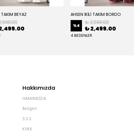
İ TAKIM BEYAZ
AHSEN İKİLİ TAKIM BORDO
2,599.00
₺ 2,599.00
%
4
2,499.00
₺ 2,499.00
R
4 BEDENLER
Hakkımızda
HAKKIMIZDA
İletişim
S.S.S
KVKK