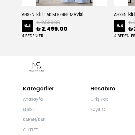
AHSEN İKİLİ TAKIM BEBEK MAVİSİ
AHSEN İKİL
₺ 2,599.00
₺ 
%
4
%
4
₺ 2,499.00
₺ 
4 BEDENLER
4 BEDENLE
Kategoriler
Hesabım
Anasayfa
Giriş Yap
ELBİSE
Kayıt Ol
KABAN/KAP
OUTLET