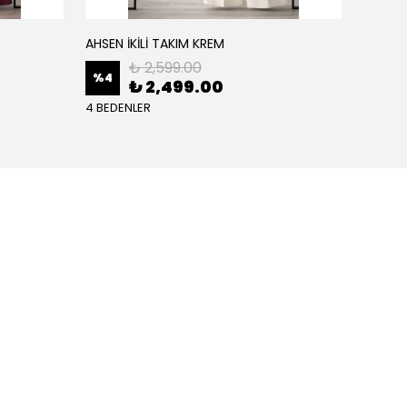
AHSEN İKİLİ TAKIM KREM
AHSEN İ
₺ 2,599.00
%
4
%
4
₺ 2,499.00
4 BEDENLER
4 BEDE