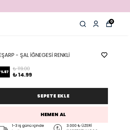
0
EŞARP - ŞAL İĞNEGESİ RENKLİ
₺ 119.00
%
87
₺ 14.99
SEPETE EKLE
HEMEN AL
1-3 iş günü içinde
3.000 ₺ ÜZERİ