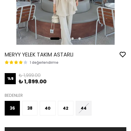
MERYY YELEK TAKIM ASTARLI
1 değerlendirme
₺ 1,999.00
%
5
₺ 1,899.00
BEDENLER
36
38
40
42
44