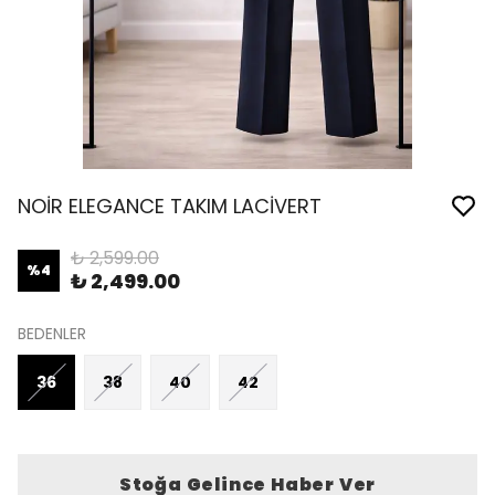
NOİR ELEGANCE TAKIM LACİVERT
₺ 2,599.00
%
4
₺ 2,499.00
BEDENLER
36
38
40
42
Stoğa Gelince Haber Ver