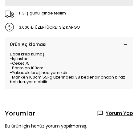
1-3 iş günü içinde teslim
3.000 ₺ ÜZERİ ÜCRETSİZ KARGO
Ürün Açıklaması
Dabıl krep kumaş
-İçi astarlı
-Ceket 75
-Pantolon 100cm
-Yakadaki broş hediyemizdir.
-Manken 160cm 55kg üzerindeki 38 bedendir ondan biraz
bol duruyor olabilir
Yorumlar
Yorum Yap
Bu ürün için henüz yorum yapılmamış.