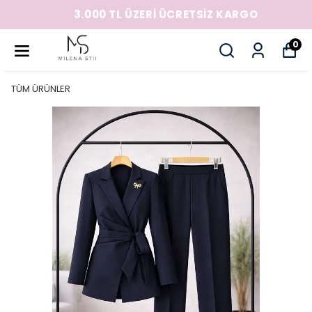
3.000 TL ÜZERİ ÜCRETSİZ KARGO
0
TÜM ÜRÜNLER