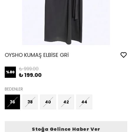
OYSHO KUMAŞ ELBİSE GRİ
₺ 999.00
%
80
₺ 199.00
BEDENLER
36
38
40
42
44
Stoğa Gelince Haber Ver