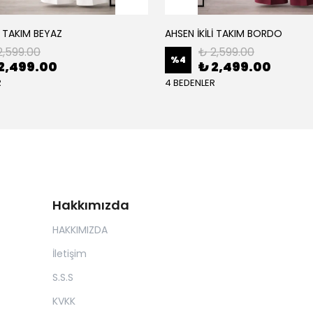
İ TAKIM BEYAZ
AHSEN İKİLİ TAKIM BORDO
2,599.00
₺ 2,599.00
%
4
2,499.00
₺ 2,499.00
R
4 BEDENLER
Hakkımızda
HAKKIMIZDA
İletişim
S.S.S
KVKK