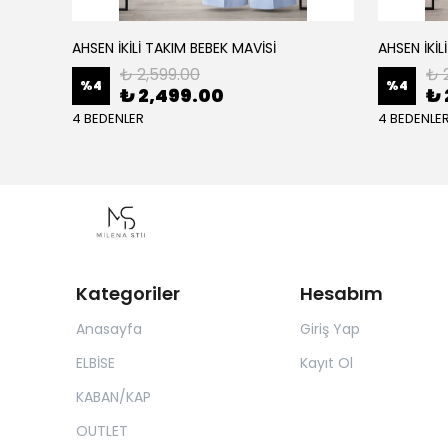
AHSEN İKİLİ TAKIM BEBEK MAVİSİ
AHSEN İKİL
₺ 2,599.00
₺ 
%
4
%
4
₺ 2,499.00
₺ 
4 BEDENLER
4 BEDENLE
Kategoriler
Hesabım
Anasayfa
Giriş Yap
ELBİSE
Kayıt Ol
KABAN/KAP
OUTLET