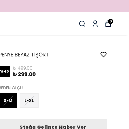
0
PENYE BEYAZ TİŞÖRT
₺ 499.00
%
40
₺ 299.00
BEDEN ÖLÇÜ
S-M
L-XL
Stoğa Gelince Haber Ver