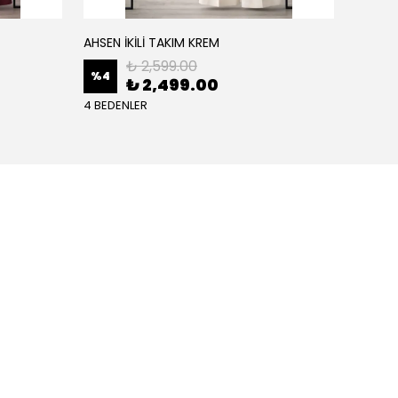
AHSEN İKİLİ TAKIM KREM
AHSEN İ
₺ 2,599.00
%
4
%
4
₺ 2,499.00
4 BEDENLER
4 BEDE