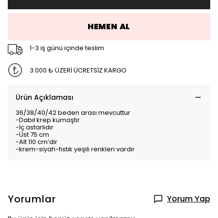
HEMEN AL
1-3 iş günü içinde teslim
3.000 ₺ ÜZERİ ÜCRETSİZ KARGO
Ürün Açıklaması
36/38/40/42 beden arası mevcuttur
-Dabıl krep kumaştır
-İç astarlıdır
-Üst 75 cm
-Alt 110 cm’dir
-krem-siyah-fıstık yeşili renkleri vardır
Yorumlar
Yorum Yap