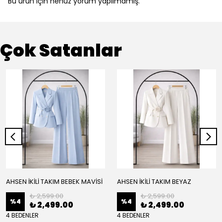
Bu ürün için henüz yorum yapılmamış.
Çok Satanlar
AHSEN İKİLİ TAKIM BEBEK MAVİSİ
AHSEN İKİLİ TAKIM BEYAZ
₺ 2,599.00
₺ 2,599.00
%
4
%
4
₺ 2,499.00
₺ 2,499.00
4 BEDENLER
4 BEDENLER