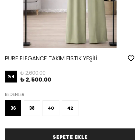
PURE ELEGANCE TAKIM FISTIK YEŞİLİ
₺ 2,600.00
%
4
₺ 2,500.00
BEDENLER
36
38
40
42
SEPETE EKLE