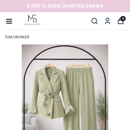
3.000 TL ÜZERİ ÜCRETSİZ KARGO
0
TÜM ÜRÜNLER