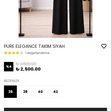
PURE ELEGANCE TAKIM SİYAH
1 değerlendirme
₺ 2,600.00
%
4
₺ 2,500.00
BEDENLER
36
38
40
42