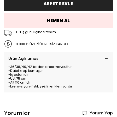
SEPETE EKLE
HEMEN AL
1-3 iş günü içinde teslim
3.000 ₺ ÜZERİ ÜCRETSİZ KARGO
Ürün Açıklaması
-36/38/40/42 beden arası mevcuttur
-Dabıl krep kumaştır
-İç astarlıdır
-Üst 75 cm
-Alt 110 cm’dir
-krem-siyah-fıstık yeşili renkleri vardır
Yorumlar
Yorum Yap