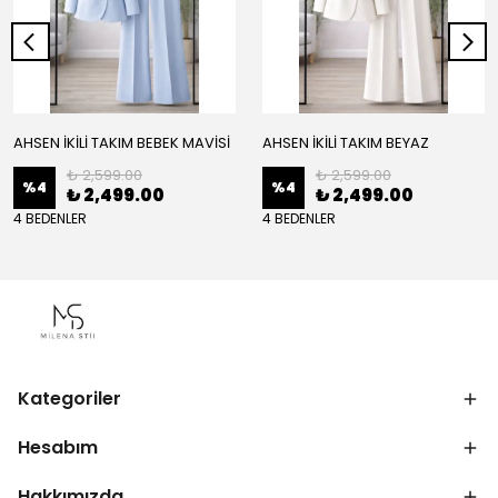
AHSEN İKİLİ TAKIM BEBEK MAVİSİ
AHSEN İKİLİ TAKIM BEYAZ
₺ 2,599.00
₺ 2,599.00
%
4
%
4
₺ 2,499.00
₺ 2,499.00
4 BEDENLER
4 BEDENLER
Kategoriler
Hesabım
Hakkımızda