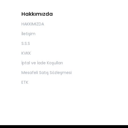
Hakkımızda
HAKKIMIZDA
İletişim
S.S.S
KVKK
İptal ve İade Koşulları
Mesafeli Satış Sözleşmesi
ETK