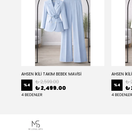
AHSEN İKİLİ TAKIM BEBEK MAVİSİ
AHSEN İKİL
₺ 2,599.00
₺ 
%
4
%
4
₺ 2,499.00
₺ 
4 BEDENLER
4 BEDENLE