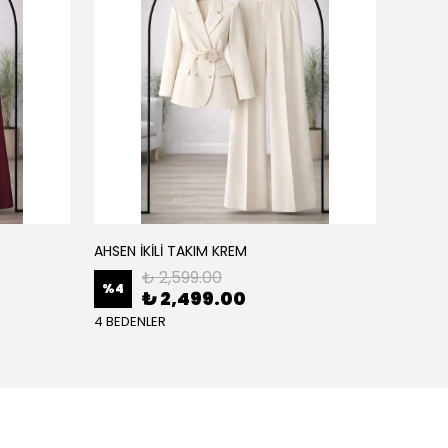
AHSEN İKİLİ TAKIM KREM
AHSEN İ
₺ 2,599.00
%
4
%
4
₺ 2,499.00
4 BEDENLER
4 BEDE