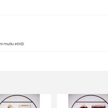
eni mutlu etti😌