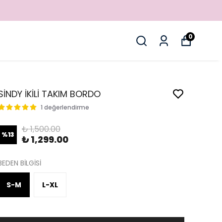
0
SİNDY İKİLİ TAKIM BORDO
1 değerlendirme
₺ 1,500.00
%
13
₺ 1,299.00
BEDEN BİLGİSİ
S-M
L-XL