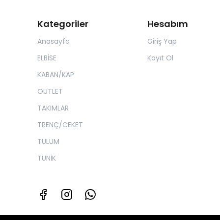
Kategoriler
Hesabım
Anasayfa
Giriş Yap
ELBİSE
Kayıt Ol
KABAN/KAP
OUTLET
TAKIMLAR
TRENÇ/CEKET
TULUM
TUNİK