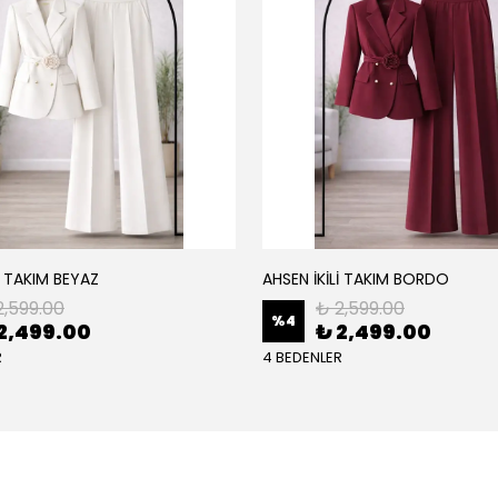
İ TAKIM BEYAZ
AHSEN İKİLİ TAKIM BORDO
2,599.00
₺ 2,599.00
%
4
2,499.00
₺ 2,499.00
R
4 BEDENLER