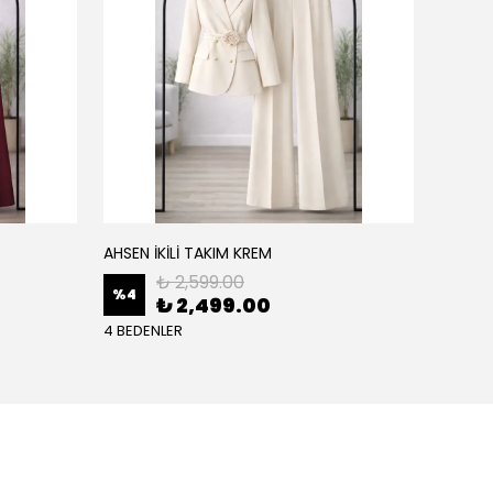
AHSEN İKİLİ TAKIM KREM
AHSEN İ
₺ 2,599.00
%
4
%
4
₺ 2,499.00
4 BEDENLER
4 BEDE