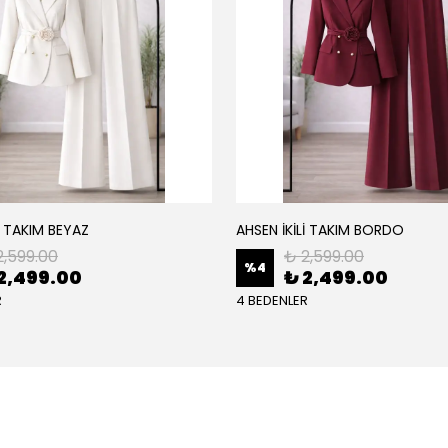
İ TAKIM BEYAZ
AHSEN İKİLİ TAKIM BORDO
2,599.00
₺ 2,599.00
%
4
2,499.00
₺ 2,499.00
R
4 BEDENLER