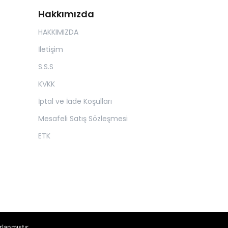
Hakkımızda
HAKKIMIZDA
İletişim
S.S.S
KVKK
İptal ve İade Koşulları
Mesafeli Satış Sözleşmesi
ETK
rlanmıştır.