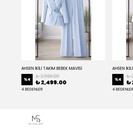
AHSEN İKİLİ TAKIM BEBEK MAVİSİ
AHSEN İKİL
₺ 2,599.00
₺ 
%
4
%
4
₺ 2,499.00
₺ 
4 BEDENLER
4 BEDENLE