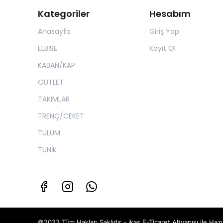
Kategoriler
Hesabım
Anasayfa
Giriş Yap
ELBİSE
Kayıt Ol
KABAN/KAP
OUTLET
TAKIMLAR
TRENÇ/CEKET
TULUM
TUNİK
©2023 Tüm Hakları Saklıdır - ikas E-Ticaret
Altyapısı ile Hazı