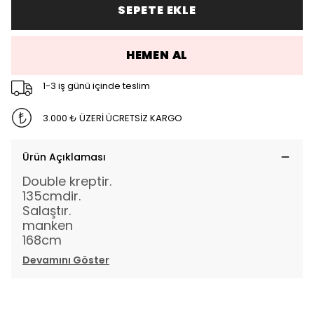
SEPETE EKLE
HEMEN AL
1-3 iş günü içinde teslim
3.000 ₺ ÜZERİ ÜCRETSİZ KARGO
Ürün Açıklaması
Double kreptir.
135cmdir.
Salaştır.
manken
168cm
Devamını Göster