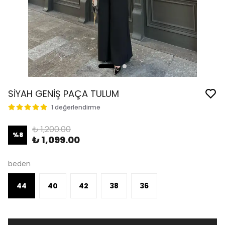
SİYAH GENİŞ PAÇA TULUM
1 değerlendirme
₺ 1,200.00
%
8
₺ 1,099.00
beden
44
40
42
38
36