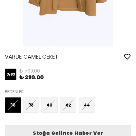
VARDE CAMEL CEKET
₺ 799.00
%
63
₺ 299.00
BEDENLER
36
38
40
42
44
Stoğa Gelince Haber Ver