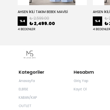
AHSEN İKİLİ TAKIM BEBEK MAVİSİ
AHSEN İKİL
₺ 2,599.00
₺ 
%
4
%
4
₺ 2,499.00
₺ 
4 BEDENLER
4 BEDENLE
Kategoriler
Hesabım
Anasayfa
Giriş Yap
ELBİSE
Kayıt Ol
KABAN/KAP
OUTLET