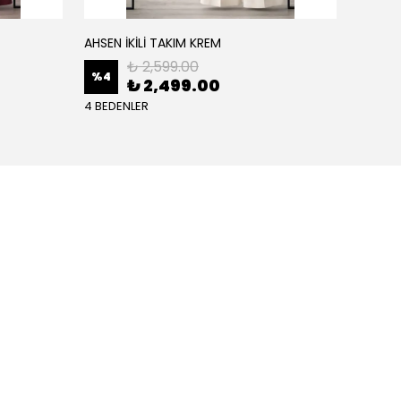
AHSEN İKİLİ TAKIM KREM
AHSEN İ
₺ 2,599.00
%
4
%
4
₺ 2,499.00
4 BEDENLER
4 BEDE