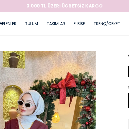
3.000 TL ÜZERİ ÜCRETSİZ KARGO
GELENLER
TULUM
TAKIMLAR
ELBİSE
TRENÇ/CEKET