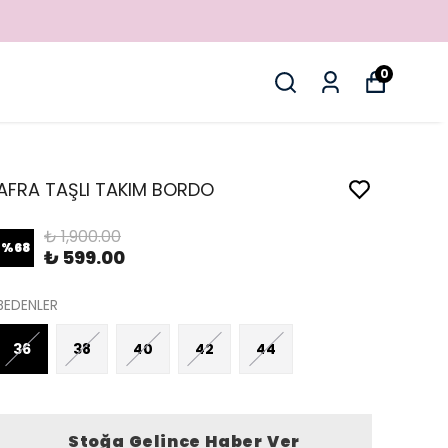
0
AFRA TAŞLI TAKIM BORDO
₺ 1,900.00
%
68
₺ 599.00
BEDENLER
36
38
40
42
44
Stoğa Gelince Haber Ver