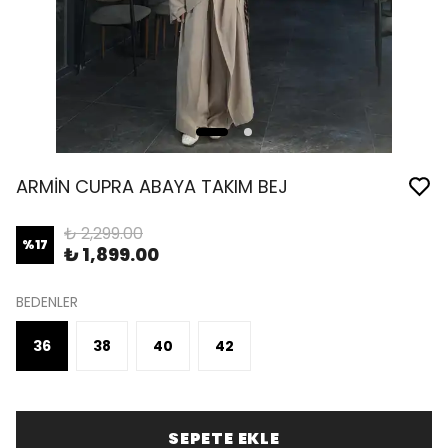
ARMİN CUPRA ABAYA TAKIM BEJ
₺ 2,299.00
%
17
₺ 1,899.00
BEDENLER
36
38
40
42
SEPETE EKLE