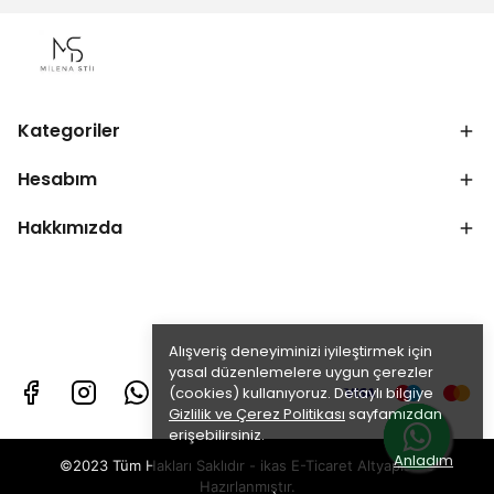
Kategoriler
Hesabım
Hakkımızda
Alışveriş deneyiminizi iyileştirmek için
yasal düzenlemelere uygun çerezler
(cookies) kullanıyoruz. Detaylı bilgiye
Gizlilik ve Çerez Politikası
sayfamızdan
erişebilirsiniz.
Anladım
©2023 Tüm Hakları Saklıdır - ikas E-Ticaret
Altyapısı ile
Hazırlanmıştır.