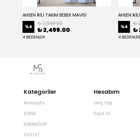
AHSEN İKİLİ TAKIM BEBEK MAVİSİ
AHSEN İKİL
₺ 2,599.00
₺ 
%
4
%
4
₺ 2,499.00
₺ 
4 BEDENLER
4 BEDENLE
Kategoriler
Hesabım
Anasayfa
Giriş Yap
ELBİSE
Kayıt Ol
KABAN/KAP
OUTLET