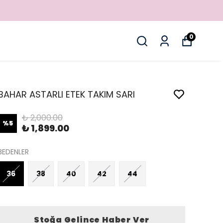
0
BAHAR ASTARLI ETEK TAKIM SARI
₺ 2,000.00
%
5
₺ 1,899.00
BEDENLER
36
38
40
42
44
Stoğa Gelince Haber Ver