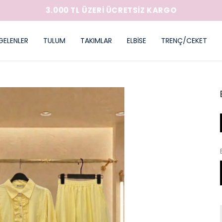
3.000 TL ÜZERİ ÜCRETSİZ KARGO
GELENLER
TULUM
TAKIMLAR
ELBİSE
TRENÇ/CEKET