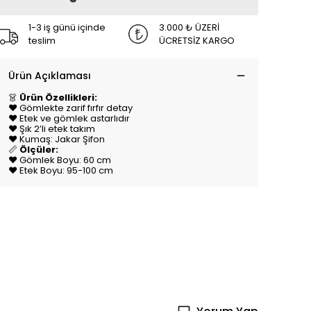
1-3 iş günü içinde
3.000 ₺ ÜZERİ
teslim
ÜCRETSİZ KARGO
Ürün Açıklaması
👗
Ürün Özellikleri:
♥️ Gömlekte zarif fırfır detay
♥️ Etek ve gömlek astarlıdır
♥️ Şık 2’li etek takım
♥️ Kumaş: Jakar Şifon
📏
Ölçüler:
♥️ Gömlek Boyu: 60 cm
♥️ Etek Boyu: 95-100 cm