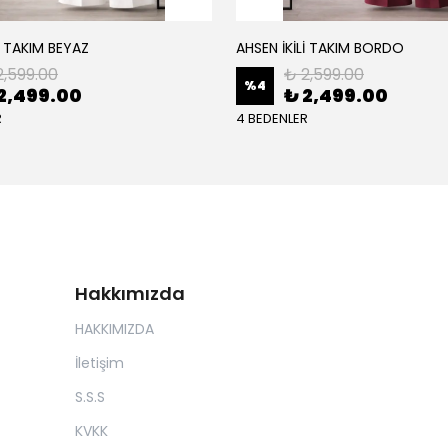
İ TAKIM BEYAZ
AHSEN İKİLİ TAKIM BORDO
2,599.00
₺ 2,599.00
%
4
2,499.00
₺ 2,499.00
R
4 BEDENLER
Hakkımızda
HAKKIMIZDA
İletişim
S.S.S
KVKK