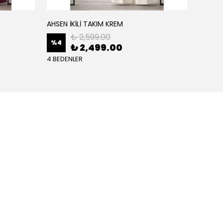
AHSEN İKİLİ TAKIM KREM
AHSEN İ
₺ 2,599.00
%
4
%
4
₺ 2,499.00
4 BEDENLER
4 BEDE