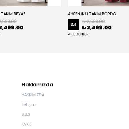
İ TAKIM BEYAZ
AHSEN İKİLİ TAKIM BORDO
2,599.00
₺ 2,599.00
%
4
2,499.00
₺ 2,499.00
R
4 BEDENLER
Hakkımızda
HAKKIMIZDA
İletişim
S.S.S
KVKK