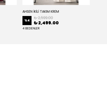
AHSEN İKİLİ TAKIM KREM
AHSEN İ
₺ 2,599.00
%
4
%
4
₺ 2,499.00
4 BEDENLER
4 BEDE