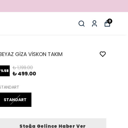
0
BEYAZ GİZA VİSKON TAKIM
₺ 1,199.00
%
58
₺ 499.00
STANDART
STANDART
Stoğa Gelince Haber Ver