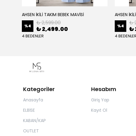
AHSEN İKİLİ TAKIM BEBEK MAVİSİ
AHSEN İKİL
₺ 2,599.00
₺ 
%
4
%
4
₺ 2,499.00
₺ 
4 BEDENLER
4 BEDENLE
Kategoriler
Hesabım
Anasayfa
Giriş Yap
ELBİSE
Kayıt Ol
KABAN/KAP
OUTLET