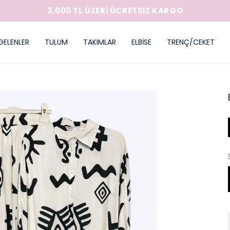
3.000 TL ÜZERİ ÜCRETSİZ KARGO
GELENLER
TULUM
TAKIMLAR
ELBİSE
TRENÇ/CEKET