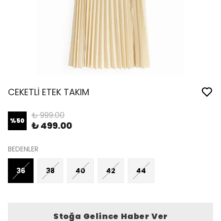
CEKETLİ ETEK TAKIM
₺ 999.00
%
50
₺ 499.00
BEDENLER
36
38
40
42
44
Stoğa Gelince Haber Ver