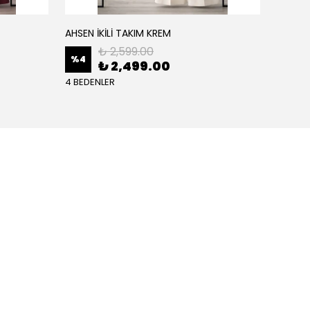
AHSEN İKİLİ TAKIM KREM
AHSEN İ
₺ 2,599.00
%
4
%
4
₺ 2,499.00
4 BEDENLER
4 BEDE