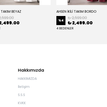
İ TAKIM BEYAZ
AHSEN İKİLİ TAKIM BORDO
2,599.00
₺ 2,599.00
%
4
2,499.00
₺ 2,499.00
R
4 BEDENLER
Hakkımızda
HAKKIMIZDA
İletişim
S.S.S
KVKK