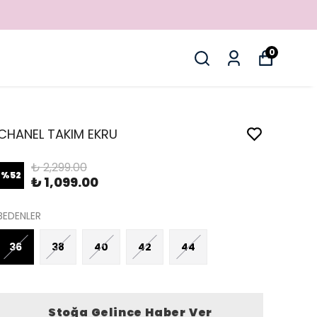
0
CHANEL TAKIM EKRU
₺ 2,299.00
%
52
₺ 1,099.00
BEDENLER
36
38
40
42
44
Stoğa Gelince Haber Ver