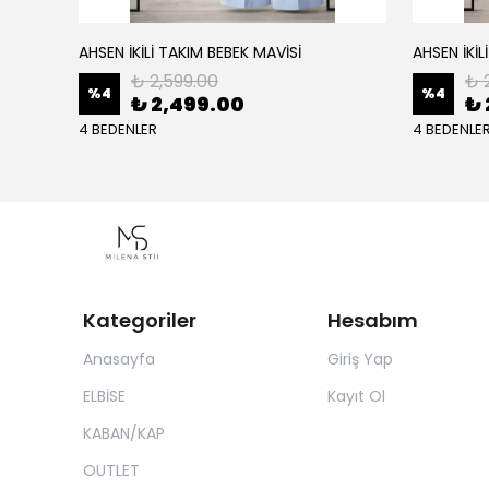
AHSEN İKİLİ TAKIM BEBEK MAVİSİ
AHSEN İKİL
₺ 2,599.00
₺ 
%
4
%
4
₺ 2,499.00
₺ 
4 BEDENLER
4 BEDENLE
Kategoriler
Hesabım
Anasayfa
Giriş Yap
ELBİSE
Kayıt Ol
KABAN/KAP
OUTLET