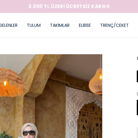
3.000 TL ÜZERİ ÜCRETSİZ KARGO
GELENLER
TULUM
TAKIMLAR
ELBİSE
TRENÇ/CEKET