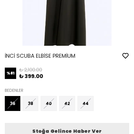
İNCİ SCUBA ELBİSE PREMİUM
₺ 2,100.00
%
81
₺ 399.00
BEDENLER
36
38
40
42
44
Stoğa Gelince Haber Ver