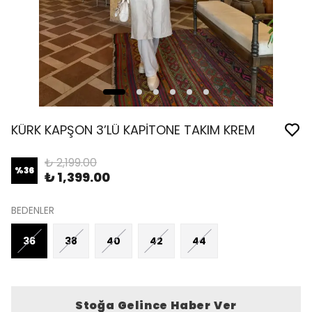
KÜRK KAPŞON 3’LÜ KAPİTONE TAKIM KREM
₺ 2,199.00
%
36
₺ 1,399.00
BEDENLER
36
38
40
42
44
Stoğa Gelince Haber Ver