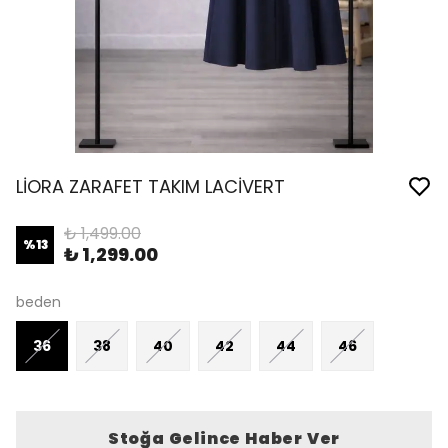
LİORA ZARAFET TAKIM LACİVERT
₺ 1,499.00
%
13
₺ 1,299.00
beden
36
38
40
42
44
46
Stoğa Gelince Haber Ver