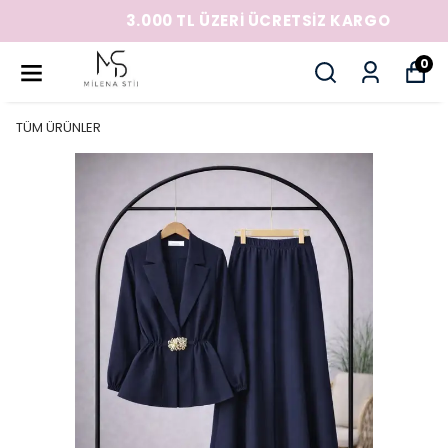
3.000 TL ÜZERİ ÜCRETSİZ KARGO
0
TÜM ÜRÜNLER