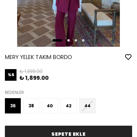
MERY YELEK TAKIM BORDO
₺ 1,999.00
%
5
₺ 1,899.00
BEDENLER
36
38
40
42
44
SEPETE EKLE