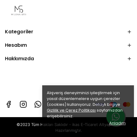
Kategoriler
Hesabım
Hakkımızda
Alışveriş deneyiminizi iyileştirmek için
yasal düzenlemelere uygun çerezler
(cookies) kullanıyoruz. Detaylı bilgiye
Gizlilik ve Çerez Politikası
sayfamızdan
erişebilirsiniz.
Anladım
©2023 Tüm Hakları Saklıdır - ikas E-Ticaret
Altyapısı ile
Hazırlanmıştır.