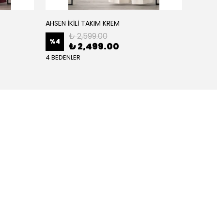
AHSEN İKİLİ TAKIM KREM
AHSEN İ
₺ 2,599.00
%
4
%
4
₺ 2,499.00
4 BEDENLER
4 BEDE