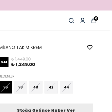
3.000 TL ÜZERİ ÜCRETSİZ K
0
MİLANO TAKIM KREM
₺ 1,449.00
%
14
₺ 1,249.00
BEDENLER
36
38
40
42
44
Stoğa Gelince Haber Ver