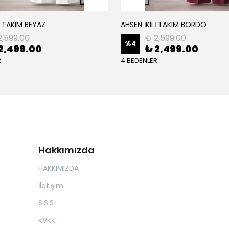
İ TAKIM BEYAZ
AHSEN İKİLİ TAKIM BORDO
2,599.00
₺ 2,599.00
%
4
2,499.00
₺ 2,499.00
R
4 BEDENLER
Hakkımızda
HAKKIMIZDA
İletişim
S.S.S
KVKK