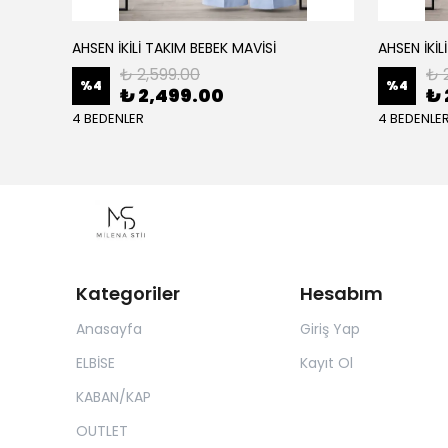
AHSEN İKİLİ TAKIM BEBEK MAVİSİ
AHSEN İKİL
₺ 2,599.00
₺ 
%
4
%
4
₺ 2,499.00
₺ 
4 BEDENLER
4 BEDENLE
Kategoriler
Hesabım
Anasayfa
Giriş Yap
ELBİSE
Kayıt Ol
KABAN/KAP
OUTLET