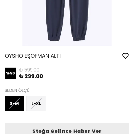
OYSHO EŞOFMAN ALTI
₺ 599.00
%
50
₺ 299.00
BEDEN ÖLÇÜ
S-M
L-XL
Stoğa Gelince Haber Ver