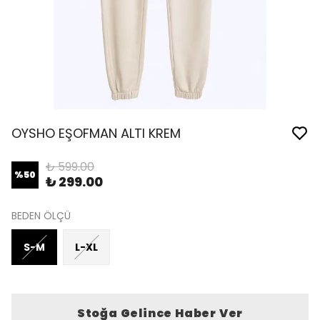
OYSHO EŞOFMAN ALTI KREM
₺ 599.00
%
50
₺ 299.00
BEDEN ÖLÇÜ
S-M
L-XL
Stoğa Gelince Haber Ver