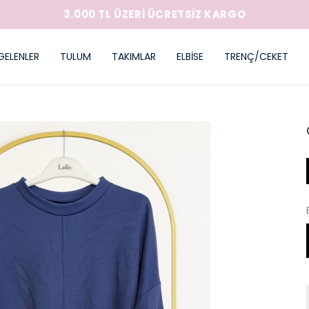
3.000 TL ÜZERİ ÜCRETSİZ KARGO
GELENLER
TULUM
TAKIMLAR
ELBİSE
TRENÇ/CEKET