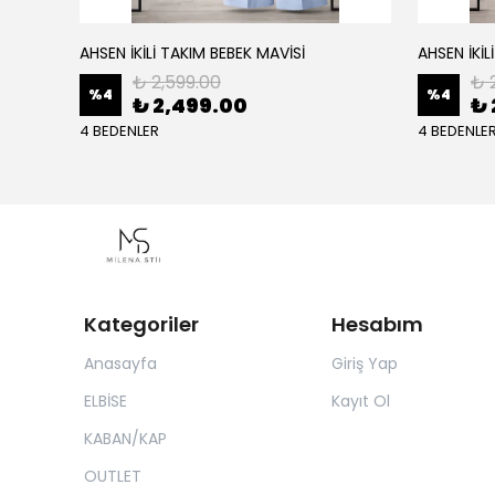
AHSEN İKİLİ TAKIM BEBEK MAVİSİ
AHSEN İKİL
₺ 2,599.00
₺ 
%
4
%
4
₺ 2,499.00
₺ 
4 BEDENLER
4 BEDENLE
Kategoriler
Hesabım
Anasayfa
Giriş Yap
ELBİSE
Kayıt Ol
KABAN/KAP
OUTLET