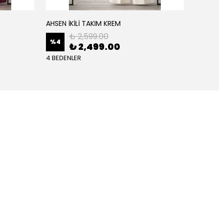
AHSEN İKİLİ TAKIM KREM
AHSEN İ
₺ 2,599.00
%
4
%
4
₺ 2,499.00
4 BEDENLER
4 BEDE