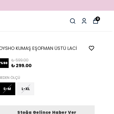
0
OYSHO KUMAŞ EŞOFMAN ÜSTÜ LACİ
₺ 599.00
%
50
₺ 299.00
BEDEN ÖLÇÜ
S-M
L-XL
Stoğa Gelince Haber Ver