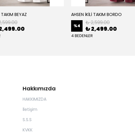
İ TAKIM BEYAZ
AHSEN İKİLİ TAKIM BORDO
2,599.00
₺ 2,599.00
%
4
2,499.00
₺ 2,499.00
R
4 BEDENLER
Hakkımızda
HAKKIMIZDA
İletişim
S.S.S
KVKK