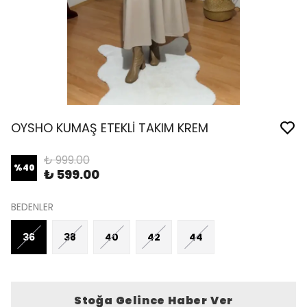
OYSHO KUMAŞ ETEKLİ TAKIM KREM
₺ 999.00
%
40
₺ 599.00
BEDENLER
36
38
40
42
44
Stoğa Gelince Haber Ver