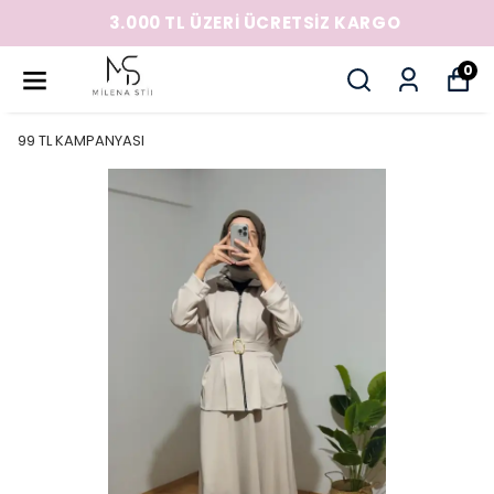
3.000 TL ÜZERİ ÜCRETSİZ KARGO
0
99 TL KAMPANYASI