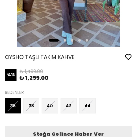
OYSHO TAŞLI TAKIM KAHVE
₺ 1,499.00
%
13
₺ 1,299.00
BEDENLER
36
38
40
42
44
Stoğa Gelince Haber Ver