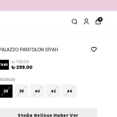
0
PALAZZO PANTOLON SİYAH
₺ 799.00
%
63
₺ 299.00
BEDENLER
36
38
40
42
44
Stoğa Gelince Haber Ver