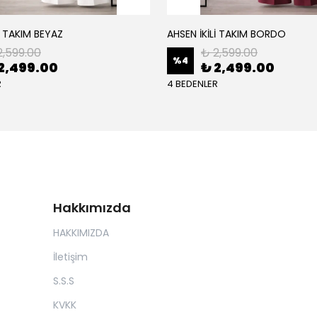
İ TAKIM BEYAZ
AHSEN İKİLİ TAKIM BORDO
2,599.00
₺ 2,599.00
%
4
2,499.00
₺ 2,499.00
R
4 BEDENLER
Hakkımızda
HAKKIMIZDA
İletişim
S.S.S
KVKK