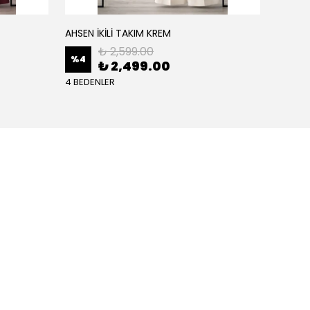
AHSEN İKİLİ TAKIM KREM
AHSEN İ
₺ 2,599.00
%
4
%
4
₺ 2,499.00
4 BEDENLER
4 BEDE