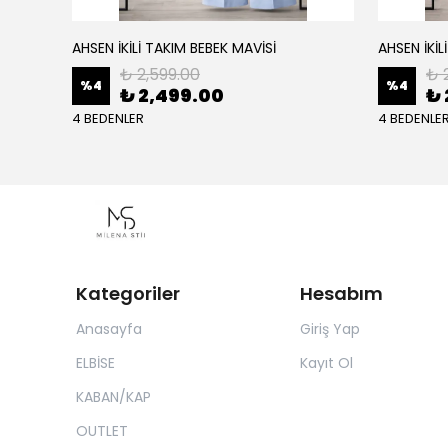
AHSEN İKİLİ TAKIM BEBEK MAVİSİ
AHSEN İKİL
₺ 2,599.00
₺ 
%
4
%
4
₺ 2,499.00
₺ 
4 BEDENLER
4 BEDENLE
Kategoriler
Hesabım
Anasayfa
Giriş Yap
ELBİSE
Kayıt Ol
KABAN/KAP
OUTLET