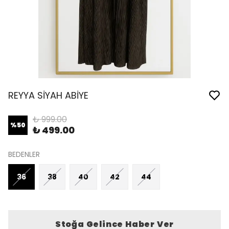
REYYA SİYAH ABİYE
₺ 999.00
%
50
₺ 499.00
BEDENLER
36
38
40
42
44
Stoğa Gelince Haber Ver