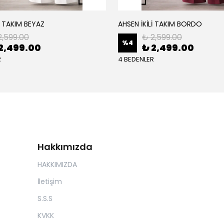
İ TAKIM BEYAZ
AHSEN İKİLİ TAKIM BORDO
2,599.00
₺ 2,599.00
%
4
2,499.00
₺ 2,499.00
R
4 BEDENLER
Hakkımızda
HAKKIMIZDA
İletişim
S.S.S
KVKK