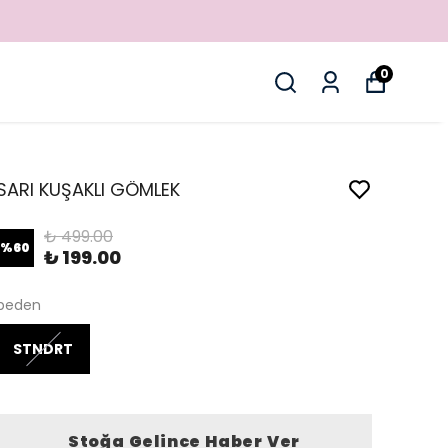
0
SARI KUŞAKLI GÖMLEK
₺ 499.00
%
60
₺ 199.00
beden
STNDRT
Stoğa Gelince Haber Ver