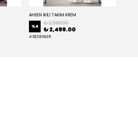
AHSEN İKİLİ TAKIM KREM
AHSEN İ
₺ 2,599.00
%
4
%
4
₺ 2,499.00
4 BEDENLER
4 BEDE