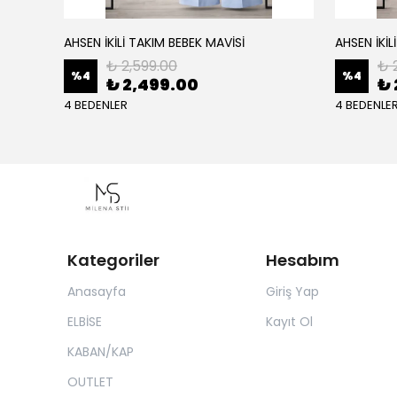
AHSEN İKİLİ TAKIM BEBEK MAVİSİ
AHSEN İKİL
₺ 2,599.00
₺ 
%
4
%
4
₺ 2,499.00
₺ 
4 BEDENLER
4 BEDENLE
Kategoriler
Hesabım
Anasayfa
Giriş Yap
ELBİSE
Kayıt Ol
KABAN/KAP
OUTLET