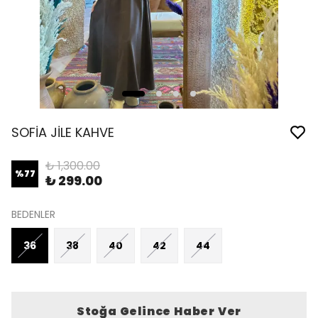
SOFİA JİLE KAHVE
₺ 1,300.00
%
77
₺ 299.00
BEDENLER
36
38
40
42
44
Stoğa Gelince Haber Ver