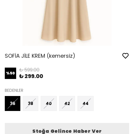
SOFİA JİLE KREM (kemersiz)
₺ 599.00
%
50
₺ 299.00
BEDENLER
36
38
40
42
44
Stoğa Gelince Haber Ver