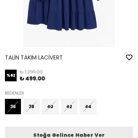
TALİN TAKIM LACİVERT
₺ 1,299.00
%
62
₺ 499.00
BEDENLER
36
38
40
42
44
Stoğa Gelince Haber Ver